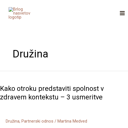
Skip
MA
to
ME
content
Družina
Kako
otroku
Kako otroku predstaviti spolnost v
predstaviti
spolnost
zdravem kontekstu – 3 usmeritve
v
zdravem
kontekstu
Družina
,
Partnerski odnos
/
Martina Medved
–