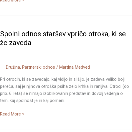
Read More »
Spolni
odnos
Spolni odnos staršev vpričo otroka, ki se
staršev
vpričo
že zaveda
otroka,
ki
se
Družina
,
Partnerski odnos
/
Martina Medved
že
zaveda
Pri otrocih, ki se zavedajo, kaj vidijo in slišijo, je zadeva veliko bolj
pereča, saj je njihova otroška psiha zelo krhka in ranljiva. Otroci (do
prib. 6. leta) še nimajo izoblikovanih predstav in dovolj védenja o
tem, kaj spolnost je in kaj pomeni.
Read More »