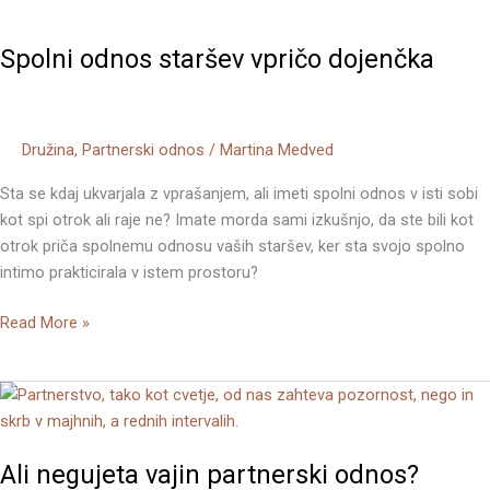
Spolni
odnos
Spolni odnos staršev vpričo dojenčka
staršev
vpričo
dojenčka
Družina
,
Partnerski odnos
/
Martina Medved
Sta se kdaj ukvarjala z vprašanjem, ali imeti spolni odnos v isti sobi
kot spi otrok ali raje ne? Imate morda sami izkušnjo, da ste bili kot
otrok priča spolnemu odnosu vaših staršev, ker sta svojo spolno
intimo prakticirala v istem prostoru?
Read More »
Ali
negujeta
vajin
Ali negujeta vajin partnerski odnos?
partnerski