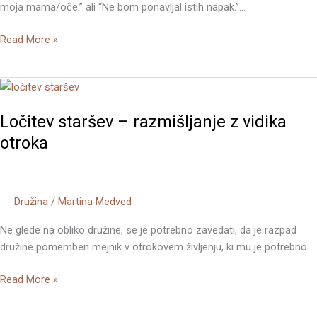
moja mama/oče.” ali “Ne bom ponavljal istih napak.”…
moja
mama!”
Read More »
Ločitev
staršev
Ločitev staršev – razmišljanje z vidika
–
razmišljanje
otroka
z
vidika
otroka
Družina
/
Martina Medved
Ne glede na obliko družine, se je potrebno zavedati, da je razpad
družine pomemben mejnik v otrokovem življenju, ki mu je potrebno …
Read More »