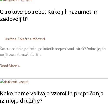
potrebe:
Otrokove potrebe: Kako jih razumeti in
Kako
jih
zadovoljiti?
razumeti
in
zadovoljiti?
Družina
/
Martina Medved
Katere so tiste potrebe, po katerih hrepeni vsak otrok? Dobro je, da
se jih zaveda vsak starš …
Read More »
Kako
name
Kako name vplivajo vzorci in prepričanja
vplivajo
vzorci
iz moje družine?
in