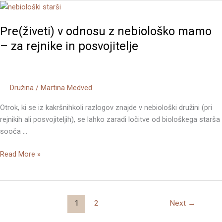
Pre(živeti)
v
Pre(živeti) v odnosu z nebiološko mamo
odnosu
z
– za rejnike in posvojitelje
nebiološko
mamo
–
Družina
/
Martina Medved
za
rejnike
Otrok, ki se iz kakršnihkoli razlogov znajde v nebiološki družini (pri
in
rejnikih ali posvojiteljih), se lahko zaradi ločitve od biološkega starša
posvojitelje
sooča …
Read More »
1
2
Next
→