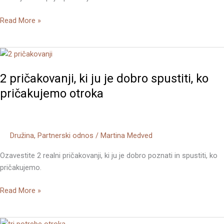
Read More »
2
pričakovanji,
2 pričakovanji, ki ju je dobro spustiti, ko
ki
ju
pričakujemo otroka
je
dobro
spustiti,
Družina
,
Partnerski odnos
/
Martina Medved
ko
pričakujemo
Ozavestite 2 realni pričakovanji, ki ju je dobro poznati in spustiti, ko
otroka
pričakujemo.
Read More »
Otrokove