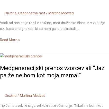
prepričanja
iz
Družina
,
Osebnostna rast
/
Martina Medved
moje
družine?
Vsak od nas se je rodil v družino, med družinske člane in v vzdušje
oz. čustveno gnezdo, ki so nam ga le-ti skreirali …
Read More »
Medgeneracijski
prenos
Medgeneracijski prenos vzorcev ali “Jaz
vzorcev
ali
pa že ne bom kot moja mama!”
“Jaz
pa
že
Družina
/
Martina Medved
ne
bom
Tipičen stavek, ki si ga velikokrat izrečemo, je: “Nikoli ne bom kot
kot