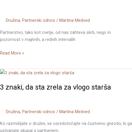
odnos?
Družina
,
Partnerski odnos
/
Martina Medved
Partnerstvo, tako kot cvetje, od nas zahteva skrb, nego in
pozornost v majhnih, a rednih intervalih.
Read More »
3
znaki,
3 znaki, da sta zrela za vlogo starša
da
sta
zrela
za
Družina
,
Partnerski odnos
/
Martina Medved
vlogo
starša
Ko razmišljate o družini, se osredotočajte na čustveno gnezdo, ki ga
ustvarjate skupaj s partnerjem.