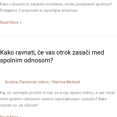
3
Kako v pravem in zdravem kontekstu otroku predstaviti spolnost?
usmeritve
Podajamo 3 preproste in razumljive smernice.
Read More »
Kako
ravnati,
Kako ravnati, če vas otrok zasači med
če
vas
spolnim odnosom?
otrok
zasači
med
Družina
,
Partnerski odnos
/
Martina Medved
spolnim
odnosom?
Kaj, če razmejite prostor in čas za svojo spolno intimo, a vas otrok
med spolnim odnosom vseeno nepričakovano »zasači«? Kako
ravnati oz. se odzvati?