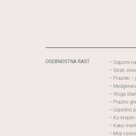
OSEBNOSTNA RAST
– Odporni na 
– Strah, str
– Prazniki –
– Medgenerac
– Vloga stari
– Prazno gne
– Uspešno p
– Ko krepim 
– Kako menta
– Moji vzorci