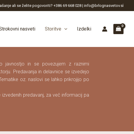
i
ašanje ali se želite pogovoriti? +386 69 668 028 | info@brlognasvetov.s
Strokovni nasveti
Storitve
Izdelki
o javnostjo in se povezujem z raznimi
rju. Predavanja in delavnice se izvedejo
. Tematike oz. naslovi se lahko prikrojijo po
e izvedenih predavanj, za več informacij pa