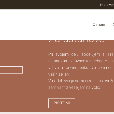
Imate vpr
O meni
Za ustanove
Pri svojem delu sodelujem s širš
ustanovami v javnem/zasebnem sekto
v živo ali on-line, enkrat ali ciklično
vaših željah.
V nadaljevanju so nanizani naslovi ž
sem vam z veseljem na voljo.
PIŠITE MI