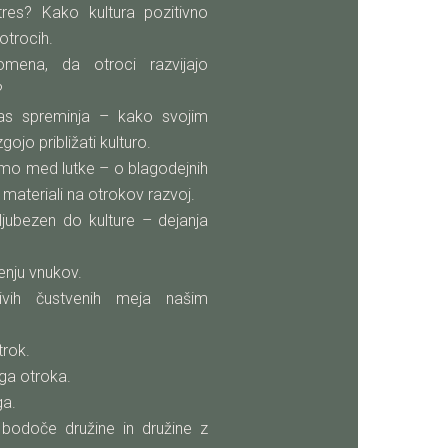
tres? Kako kultura pozitivno
 otrocih.
mena, da otroci razvijajo
?
as spreminja – kako svojim
ojo približati kulturo.
imo med lutke – o blagodejnih
i materiali na otrokov razvoj.
jubezen do kulture – dejanja
jenju vnukov.
jivih čustvenih meja našim
trok.
ga otroka.
ga.
 bodoče družine in družine z