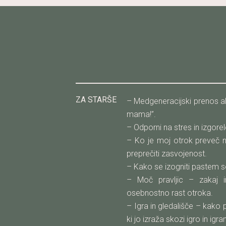
ZA STARŠE
– Medgeneracijski prenos a
mama!”.
– Odporni na stres in izgorel
– Ko je moj otrok preveč 
preprečiti zasvojenost.
– Kako se izogniti pastem s
– Moč pravljic – zakaj 
osebnostno rast otroka.
– Igra in gledališče – kako 
ki jo izraža skozi igro in igran