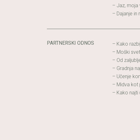
– Jaz, moja 
– Dajanje in 
PARTNERSKI ODNOS
– Kako razbi
– Moški svet 
– Od zaljublj
– Gradnja na
– Učenje kom
– Midva kot p
– Kako najti