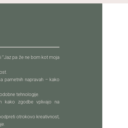
li ”Jaz pa že ne bom kot moja
ost.
na pametnih napravah – kako
odobne tehnologije.
in kako zgodbe vplivajo na
podpreti otrokovo kreativnost,
je.