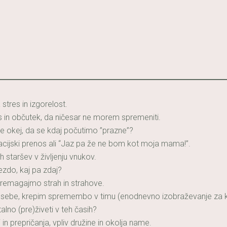
stres in izgorelost.
es in občutek, da ničesar ne morem spremeniti.
 je okej, da se kdaj počutimo ”prazne”?
ijski prenos ali “Jaz pa že ne bom kot moja mama!”.
h staršev v življenju vnukov.
zdo, kaj pa zdaj?
remagajmo strah in strahove.
sebe, krepim spremembo v timu (enodnevno izobraževanje za ko
lno (pre)živeti v teh časih?
 in prepričanja, vpliv družine in okolja name.