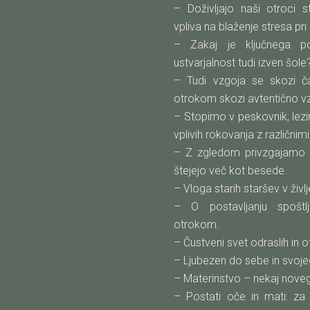
– Doživljajo naši otroci s
vpliva na blaženje stresa pri
– Zakaj je ključnega po
ustvarjalnost tudi izven šole
– Tudi vzgoja se skozi č
otrokom skozi avtentično vzg
– Stopimo v peskovnik, lez
vplivih rokovanja z različnim
– Z zgledom privzgajamo l
štejejo več kot besede.
– Vloga starih staršev v živl
– O postavljanju spoštl
otrokom.
– Čustveni svet odraslih in o
– Ljubezen do sebe in svoje
– Materinstvo – nekaj nove
– Postati oče in mati: za