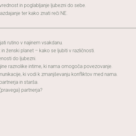
vrednost in poglabljanje ljubezni do sebe.
razdajanje ter kako znati reči NE.
jati rutino v najinem vsakdanu.
in ženski planet – kako se ljubiti v različnosti.
enosti do ljubezni.
jine raznolike intime, ki nama omogoča povezovanje.
unikacije, ki vodi k zmanjševanju konfliktov med nama.
artnerja in starša.
 (pravega) partnerja?