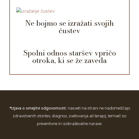
Ne bojmo se izražati svojih
čustev
Spolni odnos staršev vpričo
otroka, ki se že zaveda
*Izjava o omejitvi odgovornosti:
nasveti na strani ne nadomeščajo
zdravstvenih storitev, diagnoz, svetovanja ali terapij, temveč so
preventivne in izobraževalne narave.