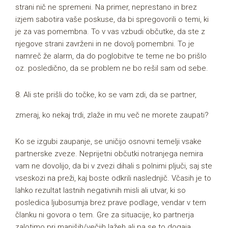
strani nič ne spremeni. Na primer, neprestano in brez
izjem sabotira vaše poskuse, da bi spregovorili o temi, ki
je za vas pomembna. To v vas vzbudi občutke, da ste z
njegove strani zavrženi in ne dovolj pomembni. To je
namreč že alarm, da do poglobitve te teme ne bo prišlo
oz. posledično, da se problem ne bo rešil sam od sebe.
8. Ali ste prišli do točke, ko se vam zdi, da se partner,
zmeraj, ko nekaj trdi, zlaže in mu več ne morete zaupati?
Ko se izgubi zaupanje, se uničijo osnovni temelji vsake
partnerske zveze. Neprijetni občutki notranjega nemira
vam ne dovolijo, da bi v zvezi dihali s polnimi pljuči, saj ste
vseskozi na preži, kaj boste odkrili naslednjič. Včasih je to
lahko rezultat lastnih negativnih misli ali utvar, ki so
posledica ljubosumja brez prave podlage, vendar v tem
članku ni govora o tem. Gre za situacije, ko partnerja
zalotimo pri manjših/večjih lažeh ali pa se to dogaja