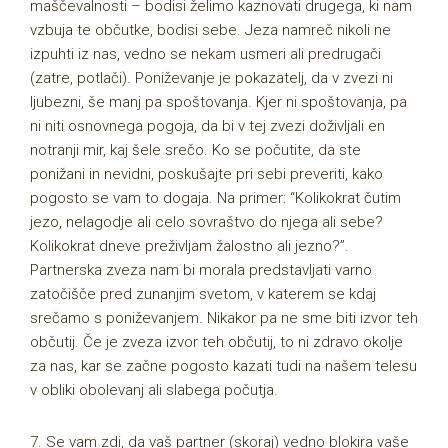
maščevalnosti – bodisi želimo kaznovati drugega, ki nam
vzbuja te občutke, bodisi sebe. Jeza namreč nikoli ne
izpuhti iz nas, vedno se nekam usmeri ali predrugači
(zatre, potlači). Poniževanje je pokazatelj, da v zvezi ni
ljubezni, še manj pa spoštovanja. Kjer ni spoštovanja, pa
ni niti osnovnega pogoja, da bi v tej zvezi doživljali en
notranji mir, kaj šele srečo. Ko se počutite, da ste
ponižani in nevidni, poskušajte pri sebi preveriti, kako
pogosto se vam to dogaja. Na primer: “Kolikokrat čutim
jezo, nelagodje ali celo sovraštvo do njega ali sebe?
Kolikokrat dneve preživljam žalostno ali jezno?”.
Partnerska zveza nam bi morala predstavljati varno
zatočišče pred zunanjim svetom, v katerem se kdaj
srečamo s poniževanjem. Nikakor pa ne sme biti izvor teh
občutij. Če je zveza izvor teh občutij, to ni zdravo okolje
za nas, kar se začne pogosto kazati tudi na našem telesu
v obliki obolevanj ali slabega počutja.
7. Se vam zdi, da vaš partner (skoraj) vedno blokira vaše