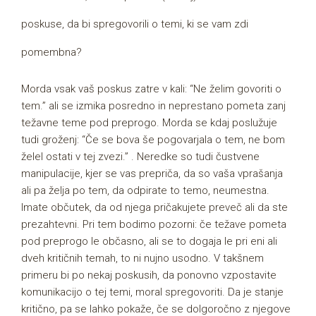
poskuse, da bi spregovorili o temi, ki se vam zdi
pomembna?
Morda vsak vaš poskus zatre v kali: “Ne želim govoriti o
tem.” ali se izmika posredno in neprestano pometa zanj
težavne teme pod preprogo. Morda se kdaj poslužuje
tudi groženj: “Če se bova še pogovarjala o tem, ne bom
želel ostati v tej zvezi.” . Neredke so tudi čustvene
manipulacije, kjer se vas prepriča, da so vaša vprašanja
ali pa želja po tem, da odpirate to temo, neumestna.
Imate občutek, da od njega pričakujete preveč ali da ste
prezahtevni. Pri tem bodimo pozorni: če težave pometa
pod preprogo le občasno, ali se to dogaja le pri eni ali
dveh kritičnih temah, to ni nujno usodno. V takšnem
primeru bi po nekaj poskusih, da ponovno vzpostavite
komunikacijo o tej temi, moral spregovoriti. Da je stanje
kritično, pa se lahko pokaže, če se dolgoročno z njegove