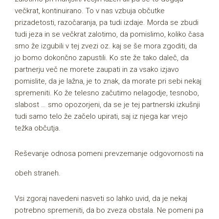
večkrat, kontinuirano. To v nas vzbuja občutke
prizadetosti, razočaranja, pa tudi izdaje. Morda se zbudi
tudi jeza in se večkrat zalotimo, da pomislimo, koliko časa
smo že izgubili v tej zvezi oz. kaj se še mora zgoditi, da
jo bomo dokončno zapustili. Ko ste že tako daleč, da
partnerju več ne morete zaupati in za vsako izjavo
pomislite, da je lažna, je to
znak, da morate pri sebi nekaj
spremeniti. Ko že telesno začutimo nelagodje, tesnobo,
slabost … smo
opozorjeni, da se je tej partnerski izkušnji
tudi samo telo že začelo upirati, saj iz njega kar vrejo
težka
občutja.
Reševanje odnosa pomeni prevzemanje odgovornosti na
obeh straneh.
Vsi zgoraj navedeni nasveti so lahko uvid, da je nekaj
potrebno spremeniti, da bo zveza obstala. Ne pomeni pa