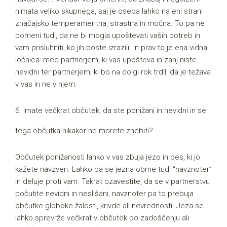
nimata veliko skupnega, saj je oseba lahko na eni strani
značajsko temperamentna, strastna in močna. To pa ne
pomeni tudi, da ne bi mogla upoštevati vaših potreb in
vam prisluhniti, ko jih boste izrazili. In prav to je ena vidna
ločnica: med partnerjem, ki vas upošteva in zanj niste
nevidni ter partnerjem, ki bo na dolgi rok trdil, da je težava
v vas in ne v njem.
6. Imate večkrat občutek, da ste ponižani in nevidni in se
tega občutka nikakor ne morete znebiti?
Občutek ponižanosti lahko v vas zbuja jezo in bes, ki jo
kažete navzven. Lahko pa se jezna obrne tudi “navznoter”
in deluje proti vam. Takrat ozavestite, da se v partnerstvu
počutite nevidni in neslišani, navznoter pa to prebuja
občutke globoke žalosti, krivde ali nevrednosti. Jeza se
lahko sprevrže večkrat v občutek po zadoščenju ali