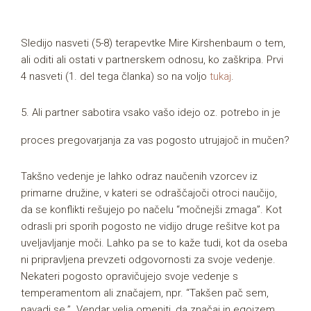
Sledijo nasveti (5-8) terapevtke Mire Kirshenbaum o tem,
ali oditi ali ostati v partnerskem odnosu, ko zaškripa. Prvi
4 nasveti (1. del tega članka) so na voljo
tukaj
.
5. Ali partner sabotira vsako vašo idejo oz. potrebo in je
proces pregovarjanja za vas pogosto utrujajoč in mučen?
Takšno vedenje je lahko odraz naučenih vzorcev iz
primarne družine, v kateri se odraščajoči otroci naučijo,
da se konflikti rešujejo po načelu “močnejši zmaga”. Kot
odrasli pri sporih pogosto ne vidijo druge rešitve kot pa
uveljavljanje moči. Lahko pa se to kaže tudi, kot da oseba
ni pripravljena prevzeti odgovornosti za svoje vedenje.
Nekateri pogosto opravičujejo svoje vedenje s
temperamentom ali značajem, npr. “Takšen pač sem,
navadi se.”. Vendar velja omeniti, da značaj in egoizem