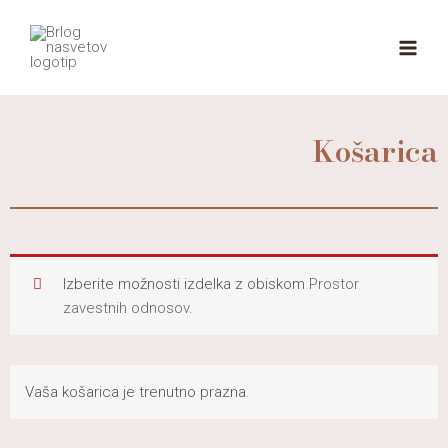
Skip
MAI
to
MEN
content
Košarica
Izberite možnosti izdelka z obiskom
Prostor
zavestnih odnosov
.
Vaša košarica je trenutno prazna.